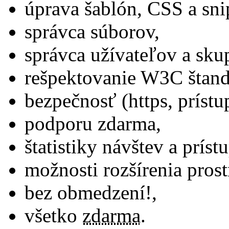
úprava šablón, CSS a sni
správca súborov,
správca užívateľov a sk
rešpektovanie W3C štand
bezpečnosť (https, príst
podporu zdarma,
štatistiky návštev a príst
možnosti rozšírenia pros
bez obmedzení!,
všetko
zdarma
.