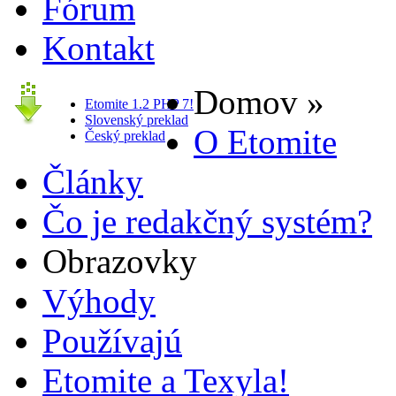
Fórum
Kontakt
Domov »
Etomite 1.2 PHP 7!
Slovenský preklad
O Etomite
Český preklad
Články
Čo je redakčný systém?
Obrazovky
Výhody
Používajú
Etomite a Texyla!