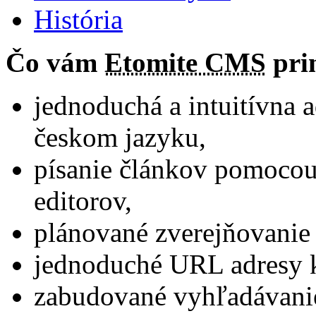
História
Čo vám
Etomite CMS
pri
jednoduchá a intuitívna 
českom jazyku,
písanie článkov pomoco
editorov,
plánované zverejňovanie
jednoduché URL adresy 
zabudované vyhľadávani