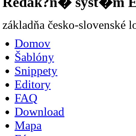
Redak?n� syst�m Et
základňa česko-slovenské l
Domov
Šablóny
Snippety
Editory
FAQ
Download
Mapa