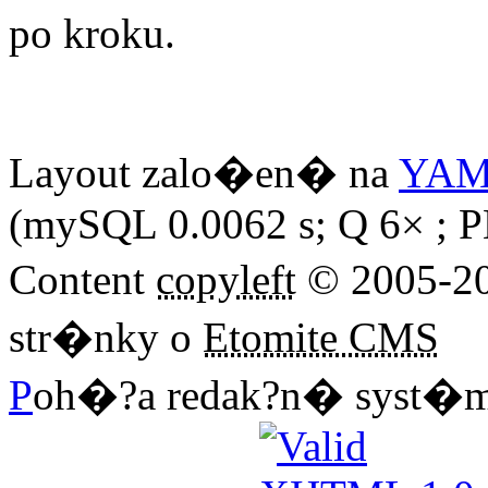
po kroku.
Layout zalo�en� na
YA
(mySQL 0.0062 s; Q 6× ; PH
Content
copyleft
© 2005-2
str�nky o
Etomite CMS
P
oh�?a redak?n� syst�